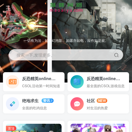
.
一切有为法，如梦幻泡影。如露亦如电，应作如是观。
搜索一下,发现更多。
反恐精英online
反恐精英online
进入
资讯
CSOL活动第一时间知道
最全面的CSOL游戏信息
绝地求生
社区
资讯
NEW
全面的吃鸡信息
对生活的热爱
置顶