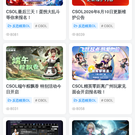
CSOL最后三天！蛋拐大乱斗
CSOL2026年6月10日更新维
等你来报名！
护公告
反恐精英OL
# CSOL
反恐精英OL
# CSOL
8081
8039
CSOL端午粽飘香 特别活动今
CSOL精英零距离广州玩家见
日开启
面会开启报名啦！
反恐精英OL
# CSOL
反恐精英OL
# CSOL
8031
8058