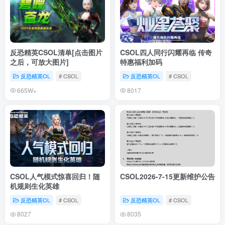
反恐精英CSOL清单[点击图片
CSOL四人同行闪耀再临 传奇
之后，可放大图片]
特惠福利加码
反恐精英OL
# CSOL
反恐精英OL
# CSOL
665W+
8017
CSOL人气模式惊喜回归！随
CSOL2026-7-15更新维护公告
机规则生化英雄
反恐精英OL
# CSOL
反恐精英OL
# CSOL
8027
8035