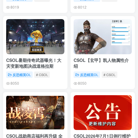
8019
8012
CSOL暑期传奇武器曝光！大
CSOL【玄甲】凯人物属性介
灾变新地图决战道格拉斯
绍
反恐精英OL
# CSOL
反恐精英OL
# CSOL
8050
8050
CSOL战勋商店福利再升级 全
CSOL2026年7月1日例行维护