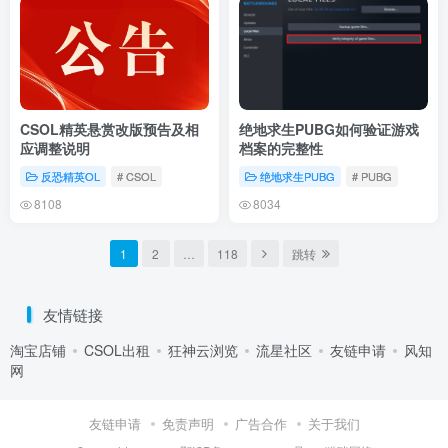
CSOL精英悬赏改版预告及相
绝地求生PUBG如何验证游戏
应调整说明
档案的完整性
反恐精英OL
# CSOL
绝地求生PUBG
# PUBG
8108
8034
1
2
…
118
跳转
友情链接
淘宝店铺
CSOL出租
狂神云浏览
流星社区
友链申请
风知
网
友链申请
免责声明
广告合作
关于我们