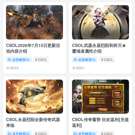
CSOL2026年7月15日更新活
CSOL武器永昼烈阳和烬灭★
动内容介绍
覆域者属性介绍
反恐精英OL
# CSOL
反恐精英OL
# CSOL
8024
8061
CSOL永昼烈阳全新传奇武器
CSOL传奇蓄势 狂欢返利[充值
来临
返利]
反恐精英OL
# CSOL
反恐精英OL
# CSOL