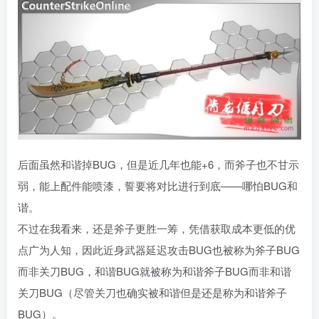
后面虽然和谐掉BUG，但是近几年也能+6，而斧子也不甘示
弱，能上配件能喷漆，誓要将对比进行到底——哪怕BUG和
谐。
不过在我看来，还是斧子更胜一筹，凭借获取成本更低的优
点广为人知，因此近身武器延迟攻击BUG也被称为斧子BUG
而非关刀BUG，和谐BUG就被称为和谐斧子BUG而非和谐
关刀BUG（尽管关刀也确实被和谐但是还是称为和谐斧子
BUG）。