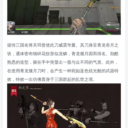
据传三国名将关羽曾使此刀威震华夏。其刀身呈青龙吞月之
状，通体密布细碎花纹形似龙鳞，青龙偃月因而得名。劲酷
熟悉的造型，握在手中突显出一股与众不同的气质。此外，
在使用青龙偃月刀时，会产生一种宛如蓝色炫光般的武器特
效，特效一出仿佛置身于三国群起的乱世之境。