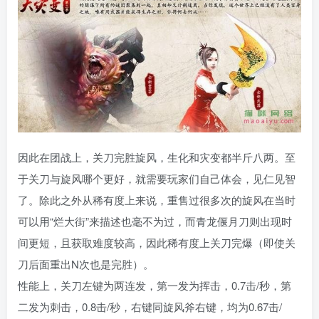
因此在团战上，关刀完胜旋风，生化和灾变都半斤八两。至
于关刀与旋风哪个更好，就需要玩家们自己体会，见仁见智
了。除此之外从稀有度上来说，重售过很多次的旋风在当时
可以用“烂大街”来描述也毫不为过，而青龙偃月刀则出现时
间更短，且获取难度较高，因此稀有度上关刀完爆（即使关
刀后面重出N次也是完胜）。
性能上，关刀左键为两连发，第一发为挥击，0.7击/秒，第
二发为刺击，0.8击/秒，右键同旋风斧右键，均为0.67击/