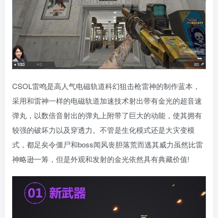
CSOL雷鸣是高人气电磁轨道科幻狙击枪雷神的制作蓝本，
采用和雷神一样的电磁轨道加速技术射出带有金光的超音速
弹丸，以数倍音射出的弹丸上附带了巨大的动能，使其拥有
较强的破坏力以及穿透力。不管是生化模式还是大灾变模
式，都足矣令僵尸和boss闻风丧胆落荒而逃其威力虽然比雷
神略逊一筹，但是外观和发射的金光依然具有典藏价值!