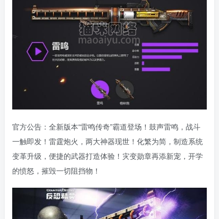
官方公告：全新版本“雷鸣传奇”霸道登场！鼓声雷鸣，战斗
一触即发！雷霆炮火，两大神器现世！化繁为简，制造系统
变革升级，便捷的武器打造体验！灾变勋章再添新宠，开学
的愤怒，摧毁一切阻挡物！