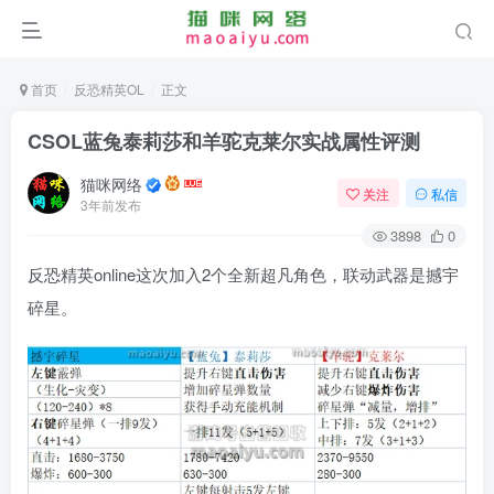
首页
反恐精英OL
正文
CSOL蓝兔泰莉莎和羊驼克莱尔实战属性评测
猫咪网络
关注
私信
3年前发布
3898
0
反恐精英online这次加入2个全新超凡角色，联动武器是撼宇
碎星。