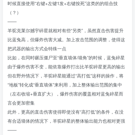
时候直接使用“右键+左键1发+右键按死”这类的的组合技
（？）
——
羊驼克莱尔撼宇碎星就相对有些“另类”，虽然直击伤害提升
比蓝兔高，但爆炸伤害大减。加上攻击范围的调整，使得这
把武器的输出方式会特殊一点
比如，在同时碾压僵尸至“垂直墙体/墙角”的时候，蓝兔碎星
由于爆炸伤害不变，能依靠爆炸打出比羊驼碎星更高的输出
但在野外情况下，羊驼碎星能通过“高打低”这样的操作，将
“地板”转化成“垂直墙体”来利用，加上整体输出范围的集中
（左右收缩+垂直扩大），爆炸伤害的覆盖相对蓝兔碎星而
言会更加密集
此外，更高的直击伤害使得即使没有“高打低”的条件，在没
有合适墙体的情况下，羊驼碎星的整体输出能力也相对更强
——