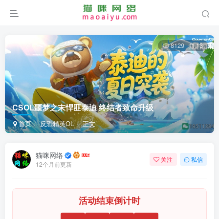
8129
13
CSOL噩梦之末悍匪泰迪 终结者致命升级
首页
反恐精英OL
正文
猫咪网络
关注
私信
12个月前更新
活动结束倒计时