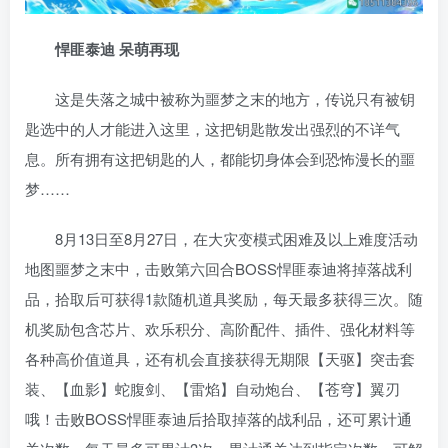
悍匪泰迪 呆萌再现
这是失落之城中被称为噩梦之末的地方，传说只有被钥
匙选中的人才能进入这里，这把钥匙散发出强烈的不详气
息。所有拥有这把钥匙的人，都能切身体会到恐怖漫长的噩
梦……
8月13日至8月27日，在大灾变模式困难及以上难度活动
地图噩梦之末中，击败第六回合BOSS悍匪泰迪将掉落战利
品，拾取后可获得1款随机道具奖励，每天最多获得三次。随
机奖励包含芯片、欢乐积分、高阶配件、插件、强化材料等
各种高价值道具，还有机会直接获得无期限【天驱】突击套
装、【血影】蛇腹剑、【雷焰】自动炮台、【苍穹】翼刃
哦！击败BOSS悍匪泰迪后拾取掉落的战利品，还可累计通