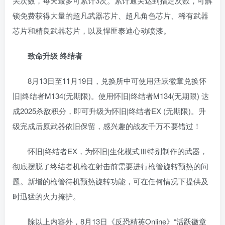
关次数，每天最多可累计3次。累计通关达到指定次数，可解
锁免费获得大量的超凡武器芯片、超凡角色芯片、稀有武器
芯片和精良武器芯片，以及悍匪泰迪心动喷漆。
致命升级 终结者
8月13日至11月19日，兑换所中可使用活跃徽章兑换怀
旧|终结者M134(无期限)。使用怀旧|终结者M134(无期限) 达
成2025杀敌积分，即可升级为怀旧|终结者EX (无期限)。升
级完成后原武器依旧保留，感兴趣的战友千万不要错过！
怀旧|终结者EX，为怀旧|生化模式Ⅲ特别制作的武器，
彻底摆脱了终结者机枪在射击前需要进行枪管旋转预热的问
题。新增的枪管待机预热旋转功能，可在任何情况下提供及
时迅猛的火力掩护。
除以上内容外，8月13日《反恐精英Online》“活跃徽章