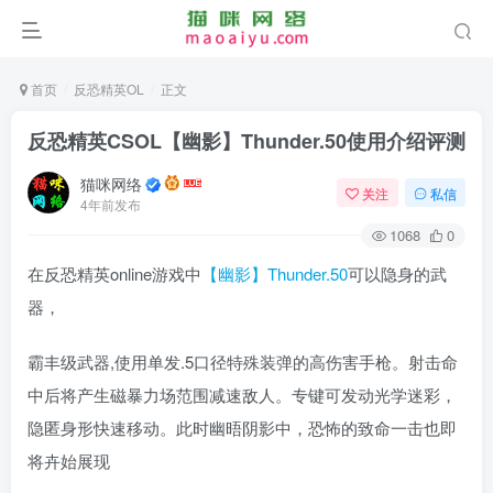
首页
反恐精英OL
正文
反恐精英CSOL【幽影】Thunder.50使用介绍评测
猫咪网络
关注
私信
4年前发布
1068
0
在反恐精英online游戏中
【幽影】Thunder.50
可以隐身的武
器，
霸丰级武器,使用单发.5口径特殊装弹的高伤害手枪。射击命
中后将产生磁暴力场范围减速敌人。专键可发动光学迷彩，
隐匿身形快速移动。此时幽晤阴影中，恐怖的致命一击也即
将卉始展现