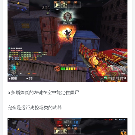
5 炽麟煌焱的左键在空中能定住僵尸
完全是远距离控场类的武器