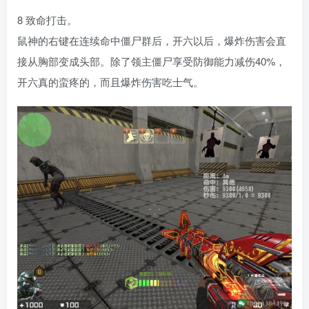
8 致命打击。
鼠神的右键在连续命中僵尸群后，开六以后，爆炸伤害会直
接从胸部变成头部。除了领主僵尸享受防御能力减伤40%，
开六真的蛮疼的，而且爆炸伤害吃士气。