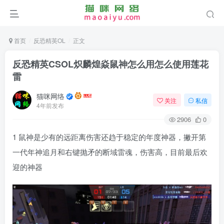
首页
反恐精英OL
正文
反恐精英CSOL炽麟煌焱鼠神怎么用怎么使用莲花
雷
猫咪网络
关注
私信
4年前发布
2906
0
1 鼠神是少有的远距离伤害还趋于稳定的年度神器，撇开第
一代年神追月和右键抛矛的断域雷魂，伤害高，目前最后欢
迎的神器