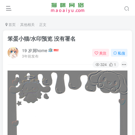
首页
其他相关
正文
笨蛋小猫/水印预览 没有署名
19 岁屑home
关注
私信
3年前发布
324
1