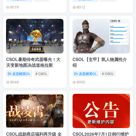
8019
8012
CSOL暑期传奇武器曝光！大
CSOL【玄甲】凯人物属性介
灾变新地图决战道格拉斯
绍
反恐精英OL
# CSOL
反恐精英OL
# CSOL
8049
8050
CSOL战勋商店福利再升级 全
CSOL2026年7月1日例行维护