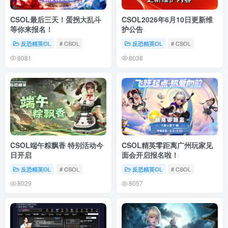
CSOL最后三天！蛋拐大乱斗
CSOL2026年6月10日更新维
等你来报名！
护公告
反恐精英OL
# CSOL
反恐精英OL
# CSOL
8081
8038
CSOL端午粽飘香 特别活动今
CSOL精英零距离广州玩家见
日开启
面会开启报名啦！
反恐精英OL
# CSOL
反恐精英OL
# CSOL
8029
8057