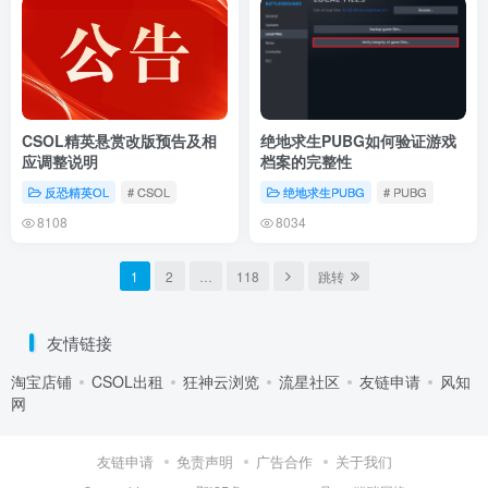
CSOL精英悬赏改版预告及相
绝地求生PUBG如何验证游戏
应调整说明
档案的完整性
反恐精英OL
# CSOL
绝地求生PUBG
# PUBG
8108
8034
1
2
…
118
跳转
友情链接
淘宝店铺
CSOL出租
狂神云浏览
流星社区
友链申请
风知
网
友链申请
免责声明
广告合作
关于我们