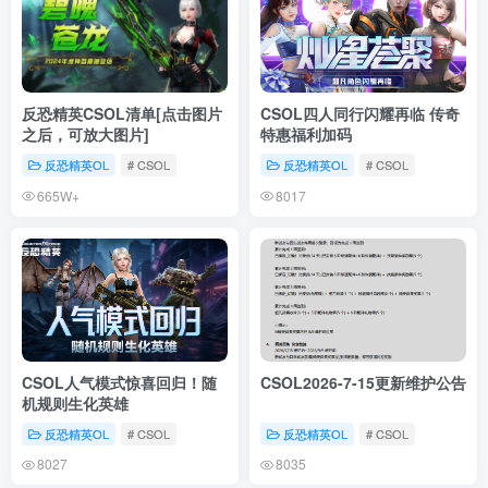
反恐精英CSOL清单[点击图片
CSOL四人同行闪耀再临 传奇
之后，可放大图片]
特惠福利加码
反恐精英OL
# CSOL
反恐精英OL
# CSOL
665W+
8017
CSOL人气模式惊喜回归！随
CSOL2026-7-15更新维护公告
机规则生化英雄
反恐精英OL
# CSOL
反恐精英OL
# CSOL
8027
8035