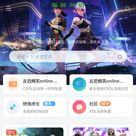
.
一切有为法，如梦幻泡影。如露亦如电，应作如是观。
搜索一下,发现更多。
反恐精英online
反恐精英online
进入
资讯
CSOL活动第一时间知道
最全面的CSOL游戏信息
绝地求生
社区
资讯
NEW
全面的吃鸡信息
对生活的热爱
置顶