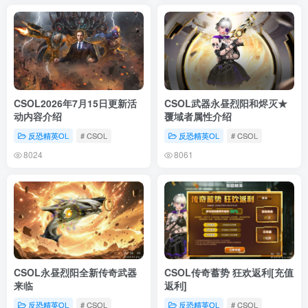
CSOL2026年7月15日更新活
CSOL武器永昼烈阳和烬灭★
动内容介绍
覆域者属性介绍
反恐精英OL
# CSOL
反恐精英OL
# CSOL
8024
8061
CSOL永昼烈阳全新传奇武器
CSOL传奇蓄势 狂欢返利[充值
来临
返利]
反恐精英OL
# CSOL
反恐精英OL
# CSOL