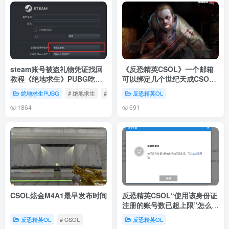
steam账号被盗礼物凭证找回
《反恐精英CSOL》一个邮箱
教程《绝地求生》PUBG吃鸡
可以绑定几个世纪天成CSOL
找回账号教程
号
绝地求生PUBG
# 绝地求生
# PUBG
反恐精英OL
1864
691
CSOL炫金M4A1最早发布时间
反恐精英CSOL“使用该身份证
注册的账号数已超上限”怎么解
决？
反恐精英OL
# CSOL
反恐精英OL