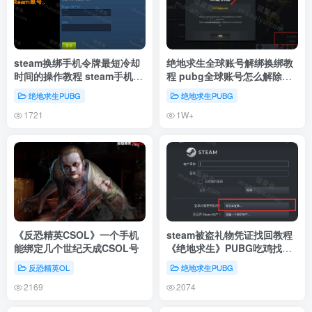
steam换绑手机令牌最短冷却
绝地求生全球账号解绑换绑教
时间的操作教程 steam手机令
程 pubg全球账号怎么解除换
牌怎么快速过15天
绑？
绝地求生PUBG
绝地求生PUBG
1721
1W+
《反恐精英CSOL》一个手机
steam被盗礼物凭证找回教程
能绑定几个世纪天成CSOL号
《绝地求生》PUBG吃鸡找回
账号教程
反恐精英OL
绝地求生PUBG
2169
2074