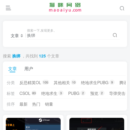
搜索一下,发现更多。
文章
搜索
换绑
，共找到
125
个文章
文章
用户
分类
反恐精英OL
其他相关
绝地求生PUBG
腾讯
105
10
9
标签
CSOL
绝地求生
PUBG
预览
导弹突击套
83
3
2
2
排序
最新
热门
销量