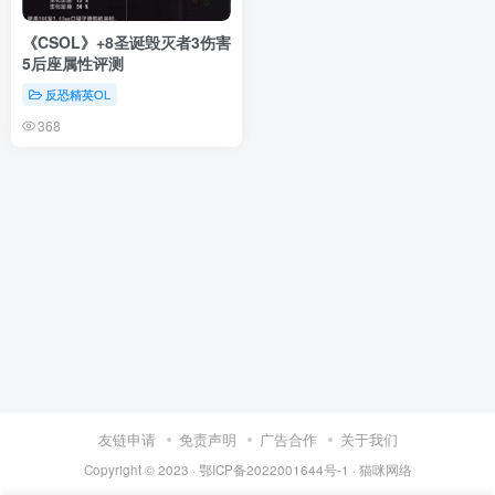
《CSOL》+8圣诞毁灭者3伤害
5后座属性评测
反恐精英OL
368
友链申请
免责声明
广告合作
关于我们
Copyright © 2023 ·
鄂ICP备2022001644号-1
·
猫咪网络