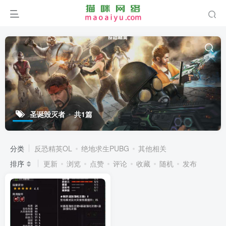
圣诞毁灭者
共1篇
分类
反恐精英OL
绝地求生PUBG
其他相关
排序
更新
浏览
点赞
评论
收藏
随机
发布