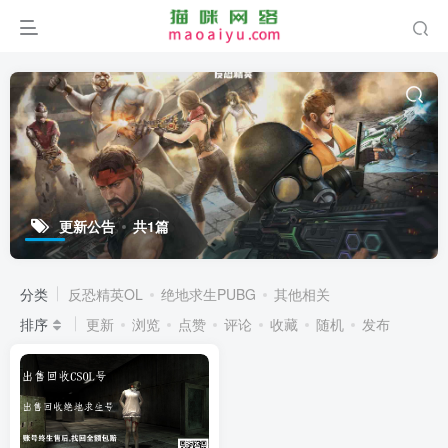
更新公告
共1篇
分类
反恐精英OL
绝地求生PUBG
其他相关
排序
更新
浏览
点赞
评论
收藏
随机
发布