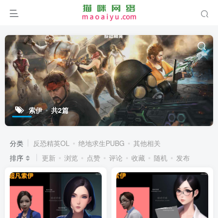
索伊
共2篇
分类
反恐精英OL
绝地求生PUBG
其他相关
排序
更新
浏览
点赞
评论
收藏
随机
发布