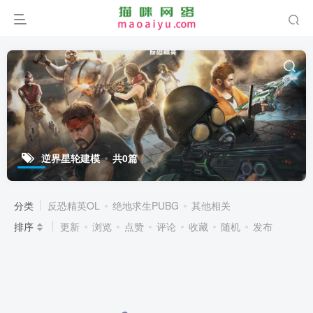
逆界星轮建模
共0篇
分类
反恐精英OL
绝地求生PUBG
其他相关
排序
更新
浏览
点赞
评论
收藏
随机
发布