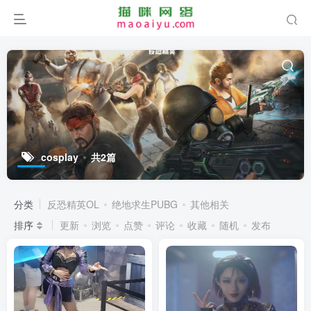
cosplay
共2篇
分类
反恐精英OL
绝地求生PUBG
其他相关
排序
更新
浏览
点赞
评论
收藏
随机
发布