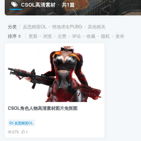
CSOL高清素材
共1篇
分类
反恐精英OL
绝地求生PUBG
其他相关
排序
更新
浏览
点赞
评论
收藏
随机
发布
CSOL角色人物高清素材图片免抠图
反恐精英OL
275
1