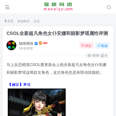
首页
其他相关
正文
CSOL全新超凡角色女仆安娜和丽影梦瑶属性评测
猫咪网络
关注
私信
3年前更新
1519
0
马上反恐精英CSOL要更新会上线全新超凡女角色女仆安娜
和丽影梦瑶这两款女角色，这次角色也是有联动技能的。