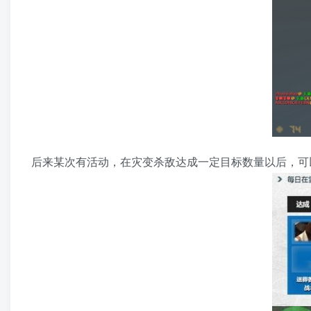
后来某次有活动，在灾变杀敌达成一定目标数量以后，可以