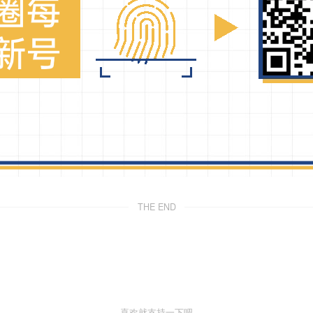
THE END
喜欢就支持一下吧