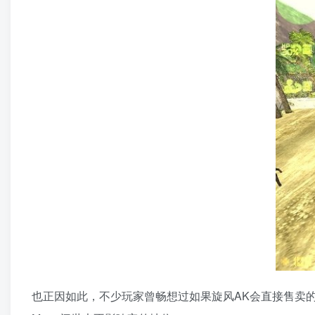
也正因如此，不少玩家曾畅想过如果旋风AK会直接售卖