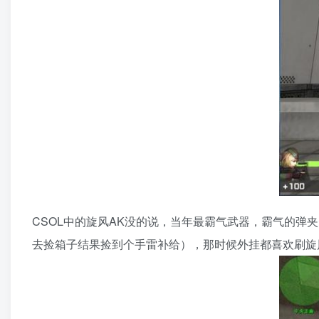
CSOL中的旋风AK没的说，当年最霸气武器，霸气的弹
去捡箱子结果捡到个手雷补给），那时候外挂都喜欢刷旋