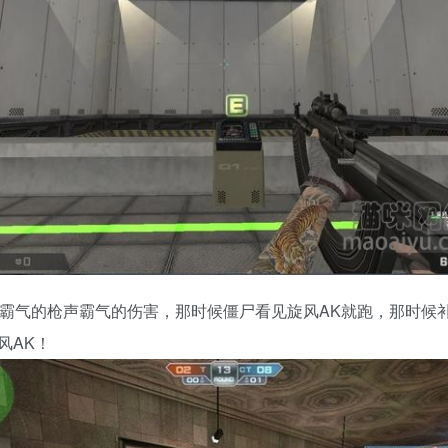
夹霸气的枪声霸气的伤害，那时候僵尸看见旋风AK就跑，那时候
风AK！