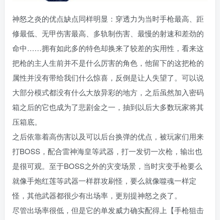
神怒之炎的优点缺点同样明显：穿透力为当时手枪最高、距
修最低、无甲伤害最高、多轨制伤害、最慢的射速和差劲的
命中……拥有如此多的特色却换来了较差的实用性，看来这
把枪的主人生前并不是什么厉害的角色，他留下的这把枪的
属性并没有带给我们什么惊喜，反倒是让人失望了。可以说
大部分模式都没有什么大放异彩的地方，之后虽然加入密码
箱之后的它也成为了悲剧金之一，抽到以后大多数玩家将其
压箱底。
之后依靠着高伤害以及可以后台换弹的优点，被玩家们用来
打BOSS，配合雷神海皇等武器，打一发切一次枪，输出也
是很可观。至于BOSS之外的灾变场景，当时灾变手枪要么
就像手炮红莲等武器一样群攻刷怪，要么就像噬魂一样定
怪，其他武器都很少有出场率，更别提神怒之炎了。
尽管出场率很低，但是它的单发威力确实配得上【手枪狙击