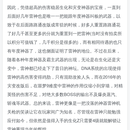
因此，凭借超高的伤害稳居生化和灾变神器的宝座，一直到
后面好几年雷神也是唯一一把能跟年度神器叫板的武器，以
致于在后面路路通改版成常驻的时候，好多人重置路路通花
了好几千甚至更多的分就为重置到一把雷神(当时没有拍卖所
以积分可值钱了，几千积分是很多的)，而有相同待遇的也只
有年度神器了，这也侧面证明了雷神的地位。不过在后来，
随着各种年度神器及霸主武器的出现，无论是在生化还是灾
变中，雷神都已经走下了昔日的神坛。DNA系统的出现使得
雷神的高伤害变得鸡肋，只有混助攻捡人头，而在2016年的
灾变改版后，在噩梦9难度中雷神的作用仅缩小到穿墙，对精
英怪的伤害不足，对绝大多数BOSS的输出不及爆炎蒸汽、
斩魂等武器。总的来说，雷神更像是一把没落的神器雷神机
关枪的笑谈让它在玩家间广为知名，尽管现在雷神只能勉强
应付如今，但依然是值得入手的生化Z只需要4级就能解锁让
雷神重现当年的辉煌