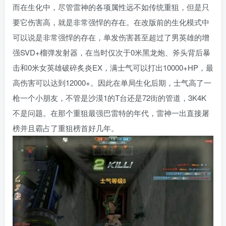
而在生化中，尽管雷神的各项属性远不如传统重狙，但是只
要它伤害高，就是非常强悍的存在。在改版前的生化模式中
可以说是非常强悍的存在，单发伤害甚至超过了男英雄的增
强SVD+榴弹发射器，在当时仅次于0米黑龙炮、斧头背后暴
击和0米女英雄破碎炙炎EX，满士气可以打出10000+HP，最
高伤害可以达到12000+。因此在单局生化后期，士气高了一
枪一个小朋友，不管是沙漠1的T台还是72街的管道，3K4K
不是问题。在那个重狙最强巴雷特的年代，雷神一出直接屠
榜并且霸占了重狙榜首好几年。