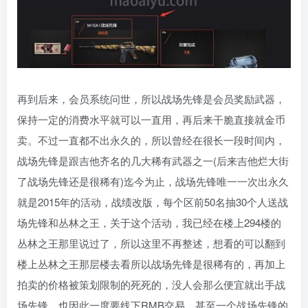
再到后来，会员系统问世，所以战场先锋是会员奖励武器，
保持一定的消费水平就可以一直用，再后来干脆直接就金币
卖。不过一直都不出永久的，所以曾经在很长一段时间内，
战场先锋是跟吉他齐名的几大稀有武器之一(后来吉他烂大街
了战场先锋还是很稀有)迄今为止，战场先锋唯一一次出永久
就是2015年的活动，战绩改版，每个区前50名抽30个人送战
场先锋和丛林之王，关于这个活动，我已经在楼上294楼的
丛林之王那里说过了，所以这里不再整述，想看的可以翻到
楼上丛林之王那层楼去看所以战场先锋是很稀有的，再加上
拍卖的价格被策划限制的死死的，没人会那么便宜就出手战
场先锋，也因此一度要线下RMB交易，甚至一个战场先锋的