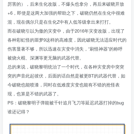
厉害的），后来生化改版，不爆头也拿分，再后来破晓开放
+6，即使是这两大加强的帮助之下，破晓仍然在生化中很难
混，现在偶尔只是在生化Z中有人低等级拿出来打打。
而在破晓引以为傲的灾变中，由于2016年灾变改版，出现了
各种彩虹怪的噩梦9这样的高难度，因此破晓无法适应时代的
伤害显著不够，所以迅速在灾变中消失，“刷怪神器”的称呼
被烧火棍、深渊等更无脑的武器代替。
总的来说，破晓黎明统治了一个时代，在各种灾变房中突突
突的声音此起彼伏，后面的话自然是被更BT的武器代替，如
今破晓也能喷漆，同时在低难度灾变也能有不错的抢怪表
现，也算是不错的武器了。
PS：破晓黎明子弹能被千针追月飞刀等延迟武器打掉的bug
谁还记得？