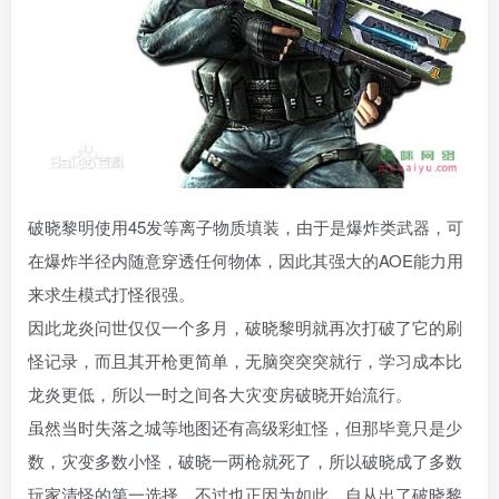
破晓黎明使用45发等离子物质填装，由于是爆炸类武器，可
在爆炸半径内随意穿透任何物体，因此其强大的AOE能力用
来求生模式打怪很强。
因此龙炎问世仅仅一个多月，破晓黎明就再次打破了它的刷
怪记录，而且其开枪更简单，无脑突突突就行，学习成本比
龙炎更低，所以一时之间各大灾变房破晓开始流行。
虽然当时失落之城等地图还有高级彩虹怪，但那毕竟只是少
数，灾变多数小怪，破晓一两枪就死了，所以破晓成了多数
玩家清怪的第一选择，不过也正因为如此，自从出了破晓黎