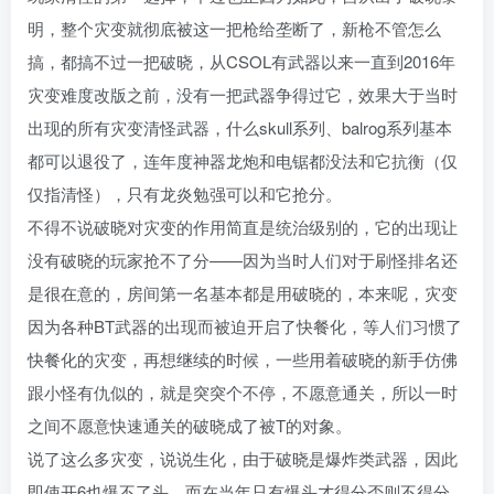
明，整个灾变就彻底被这一把枪给垄断了，新枪不管怎么
搞，都搞不过一把破晓，从CSOL有武器以来一直到2016年
灾变难度改版之前，没有一把武器争得过它，效果大于当时
出现的所有灾变清怪武器，什么skull系列、balrog系列基本
都可以退役了，连年度神器龙炮和电锯都没法和它抗衡（仅
仅指清怪），只有龙炎勉强可以和它抢分。
不得不说破晓对灾变的作用简直是统治级别的，它的出现让
没有破晓的玩家抢不了分——因为当时人们对于刷怪排名还
是很在意的，房间第一名基本都是用破晓的，本来呢，灾变
因为各种BT武器的出现而被迫开启了快餐化，等人们习惯了
快餐化的灾变，再想继续的时候，一些用着破晓的新手仿佛
跟小怪有仇似的，就是突突个不停，不愿意通关，所以一时
之间不愿意快速通关的破晓成了被T的对象。
说了这么多灾变，说说生化，由于破晓是爆炸类武器，因此
即使开6也爆不了头，而在当年只有爆头才得分否则不得分，