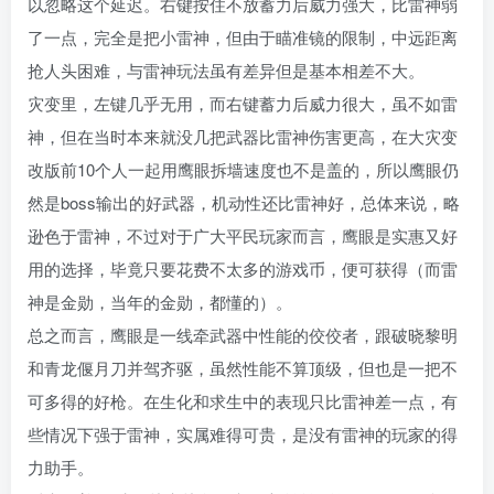
以忽略这个延迟。右键按住不放蓄力后威力强大，比雷神弱
了一点，完全是把小雷神，但由于瞄准镜的限制，中远距离
抢人头困难，与雷神玩法虽有差异但是基本相差不大。
灾变里，左键几乎无用，而右键蓄力后威力很大，虽不如雷
神，但在当时本来就没几把武器比雷神伤害更高，在大灾变
改版前10个人一起用鹰眼拆墙速度也不是盖的，所以鹰眼仍
然是boss输出的好武器，机动性还比雷神好，总体来说，略
逊色于雷神，不过对于广大平民玩家而言，鹰眼是实惠又好
用的选择，毕竟只要花费不太多的游戏币，便可获得（而雷
神是金勋，当年的金勋，都懂的）。
总之而言，鹰眼是一线牵武器中性能的佼佼者，跟破晓黎明
和青龙偃月刀并驾齐驱，虽然性能不算顶级，但也是一把不
可多得的好枪。在生化和求生中的表现只比雷神差一点，有
些情况下强于雷神，实属难得可贵，是没有雷神的玩家的得
力助手。