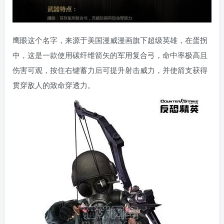
鹰眼这个名字，来源于美国漫威漫画旗下超级英雄，在蛋拐
中，这是一款使用碳纤维箭矢的军用复合弓，命中率极高且
伤害可观，按住右键蓄力后可提升射击威力，并使箭支获得
贯穿敌人的致命穿透力。