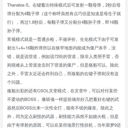
Thanatos-5。右键蓄出特殊模式后可发射一颗母弹，2秒后母
弹分裂为4颗子弹（这个称呼虽然有点巧但是知道是母生子就
行），再过1.8秒后，每颗子弹又分裂分4颗孙子弹，即16颗
孙子弹。
常规模式就是一普通步枪，不做评价。生化模式下由于可发
射出1+4+16颗炸弹所以在狭窄地形内能成为僵尸杀手，没
错，就是说管道，例如说72街的管道，除非人类用手雷，否
则很难从上管道攻击到下管道的僵尸，但是殇魁可以。除此
之外，手雷太近还会炸到自己，而殇魁的右键子弹则没有这
个问题。
殇魁出彩的还有CSOL灾变模式，在灾变中，可以对付某些
不爱动的BOSS， 像斩魂一样提前储存好几把蓄好右键的武
器然后BOSS出来一次性全打，能有不错的爆发。除此之
外，同为定点刷怪的武器，刷怪能力虽然不如烧火棍，但是
由于有弹射的原因，可以在某些场景打怪挂机，当年噩梦9还