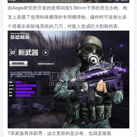
由Aegis研究所开发的使用30发5.56mm子弹的突击步枪。枪
支上装载了使用特殊榴弹的专用榴弹炮，爆炸时可发射出多
个搭载全新斩魂系统的刀刃，对敌人造成巨大割裂伤害。
T系家族再添新秀，这次更新的是步枪，也就是殇魁