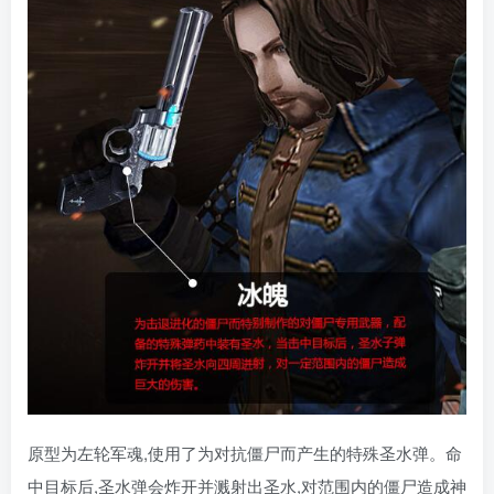
原型为左轮军魂,使用了为对抗僵尸而产生的特殊圣水弹。命
中目标后,圣水弹会炸开并溅射出圣水,对范围内的僵尸造成神