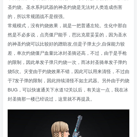
圣灼烧。圣水系列武器的神圣灼烧是无法对人类造成伤害
的，所以常规团战不是很强。
常规模式，没有灼烧效果，就是一把普通左轮。生化中那自
然是不必多说，点亮僵尸能手，芭比克星妥妥的，因为圣水
的神圣灼烧可以比较好的蹭助攻,但是子弹太少,自保能力较
差，单次灼烧僵尸血量比冰封圣骑还高，不过，由于是手枪
的限制，因此单发子弹只灼烧一次，而冰封圣骑单发子弹灼
烧5次。灾变由于灼烧效果不错，因此可以用来清怪，不过由
于7发子弹的限制，因此持续清怪不如主武器。另外由于灼烧
BUG，可以快速通关下水道12关以后，有关这一点，我在冰
封圣骑那一楼已经说过，这里就不再提及。