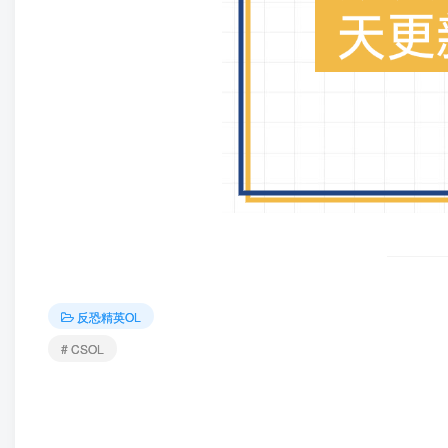
反恐精英OL
# CSOL