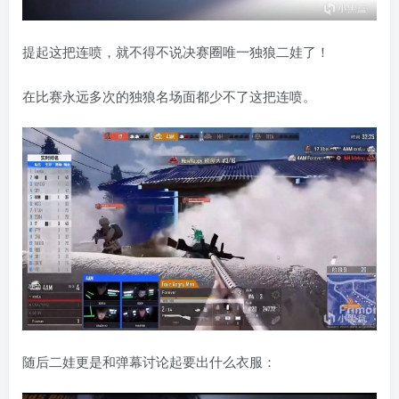
提起这把连喷，就不得不说决赛圈唯一独狼二娃了！
在比赛永远多次的独狼名场面都少不了这把连喷。
随后二娃更是和弹幕讨论起要出什么衣服：