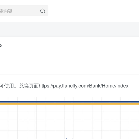
？
ps://pay.tiancity.com/Bank/Home/Index