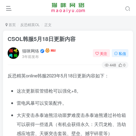
首页
反恐精英OL
正文
CSOL韩服5月18日更新内容
猫咪网络
关注
私信
3年前发布
448
0
反恐精英online韩服2023年5月18日更新内容如下：
这次更新双管猎枪可以强化+8。
雷电风暴可以安装配件。
大灾变击杀泰迪熊活动噩梦难度击杀泰迪熊通过补给箱
可以获得一些道具（有机会获得永久：天罚龙枪、浩劫
感应地雷、天驱突击套装、壁垒、撼宇碎星等）