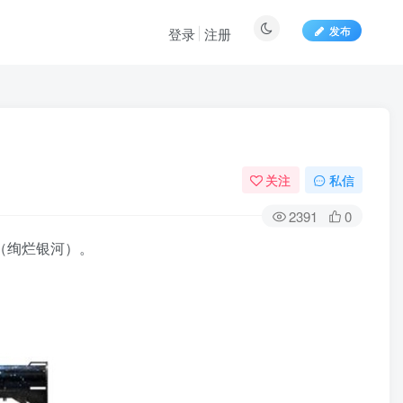
发布
登录
注册
关注
私信
2391
0
鹰（绚烂银河）。