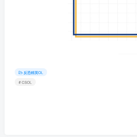
反恐精英OL
# CSOL