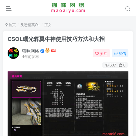
首页
反恐精英OL
正文
CSOL曙光辉翼牛神使用技巧方法和大招
猫咪网络
关注
私信
4年前发布
607
0