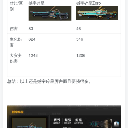
对比/区
撼宇碎星
撼宇碎星Zero
别
伤害
83
46
生化伤
624
546
害
大灾变
1248
1206
伤害
总结：以上还是撼宇碎星厉害而且要强很多。