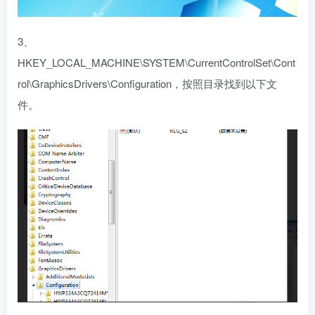
3、
HKEY_LOCAL_MACHINE\SYSTEM\CurrentControlSet\Cont
rol\GraphicsDrivers\Configuration，按照目录找到以下文
件。