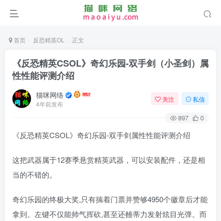
首页
反恐精英OL
正文
《反恐精英CSOL》奇幻乐园-双手剑（小圣剑）属
性性能评测介绍
猫咪网络
关注
私信
4年前发布
897
0
《反恐精英CSOL》奇幻乐园-双手剑属性性能评测介绍
这把武器属于12赛季悬赏精英武器，可以安装配件，还是相
当的不错的。
奇幻乐园的终极大奖,只有揣着门票并赞够4950个徽章后才能
拿到。左键不仅能帅气挥砍,甚至还雒蒂力发射炫目光弹。而