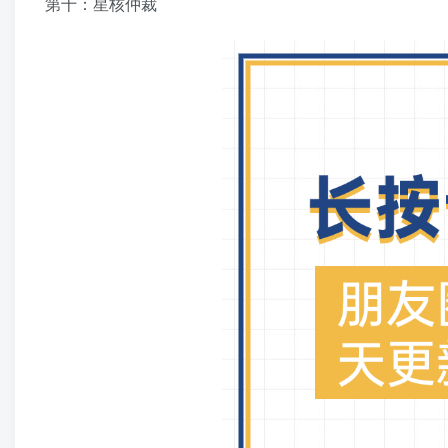
第十：星核仲裁