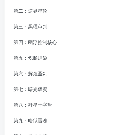
第二：逆界星轮
第三：黑曜审判
第四：幽浮控制核心
第五：炽麟煌焱
第六：辉煌圣剑
第七：曙光辉翼
第八：歼星十字弩
第九：暗狱雷魂