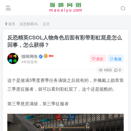
首页
反恐精英OL
正文
反恐精英CSOL人物角色后面有彩带彩虹屁是怎么
回事，怎么获得？
猫咪网络
关注
私信
4年前发布
1603
0
这个是做满3季度赛季任务满级之后就有的，并佩戴上勋章第
三季度征服者，就可以看到彩虹屁了，这个还是挺酷的。
第三季悬赏满级，第三季征服者