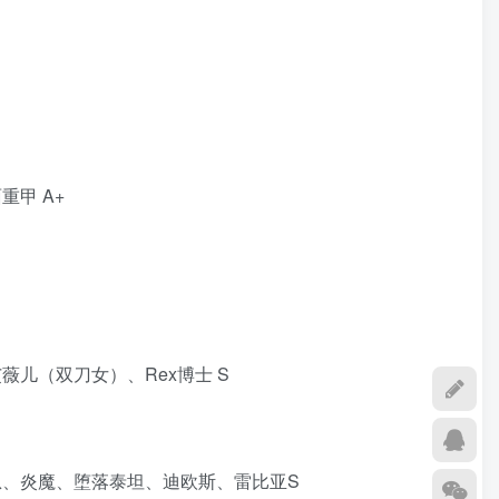
重甲 A+
薇儿（双刀女）、Rex博士 S
博恩、炎魔、堕落泰坦、迪欧斯、雷比亚S