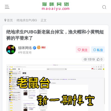
首页
绝地求生PUBG
正文
绝地求生PUBG新老鼠台掉宝，渔夫帽和小黄鸭短
裤的平替来了
猫咪网络
关注
私信
4年前发布
1519
0