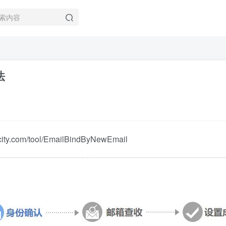
法
m/tool/EmailBindByNewEmail