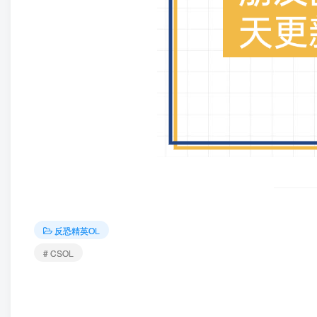
反恐精英OL
# CSOL