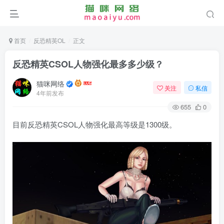
首页
反恐精英OL
正文
反恐精英CSOL人物强化最多多少级？
猫咪网络
关注
私信
4年前发布
655
0
目前反恐精英CSOL人物强化最高等级是1300级。