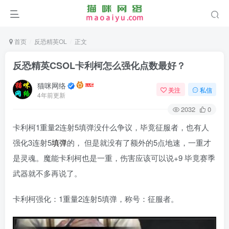
首页
反恐精英OL
正文
反恐精英CSOL卡利柯怎么强化点数最好？
猫咪网络
关注
私信
4年前更新
2032
0
卡利柯1重量2连射5填弹没什么争议，毕竟征服者，也有人
强化3连射5
填弹
的， 但是就没有了额外的5点地速，一重才
是灵魂。魔能卡利柯也是一重，伤害应该可以说+9 毕竟赛季
武器就不多再说了。
卡利柯强化：1重量2连射5填弹，称号：征服者。