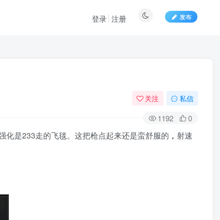
发布
登录
注册
关注
私信
1192
0
强化是233走的飞毯。这把枪点起来还是蛮舒服的
，
射速