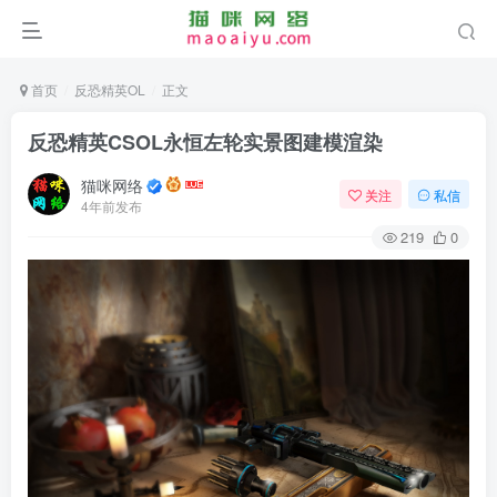
首页
反恐精英OL
正文
反恐精英CSOL永恒左轮实景图建模渲染
猫咪网络
关注
私信
4年前发布
219
0