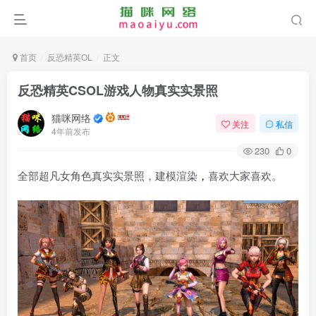
首页
反恐精英OL
正文
反恐精英CSOL游戏人物真实实景照
猫咪网络
关注
私信
4年前发布
230
0
全部超凡女角色真实实景照，建模渲染
，
喜欢大家喜欢。