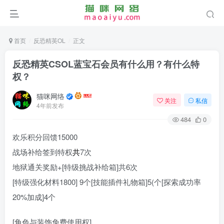
首页
反恐精英OL
正文
反恐精英CSOL蓝宝石会员有什么用？有什么特
权？
猫咪网络
关注
私信
4年前发布
484
0
欢乐积分回馈15000
战场补给签到特权
共
7次
地狱通关奖励+[特级挑战补给箱]共6次
[特级强化材料1800] 9个[技能插件礼物箱]5(个[探索成功率
20%加成]4个
[角色与装饰免费使用权]