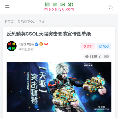
首页
反恐精英OL
正文
反恐精英CSOL天驱突击套装宣传图壁纸
猫咪网络
关注
私信
4年前发布
1335
100