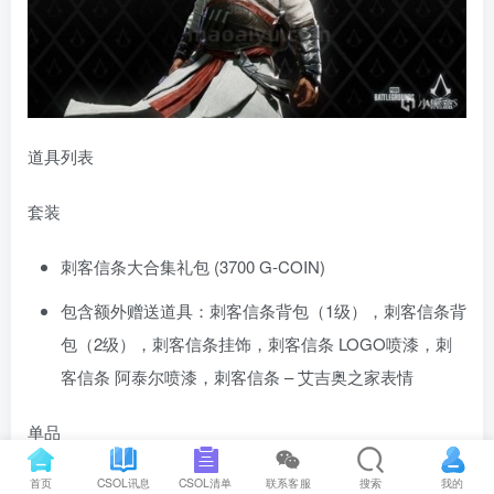
道具列表
套装
刺客信条大合集礼包 (3700 G-COIN)
包含额外赠送道具：刺客信条背包（1级），刺客信条背
包（2级），刺客信条挂饰，刺客信条 LOGO喷漆，刺
客信条 阿泰尔喷漆，刺客信条 – 艾吉奥之家表情
单品
首页
CSOL讯息
CSOL清单
联系客服
搜索
我的
刺客信条“艾吉奥”服饰 (2000 G-COIN)