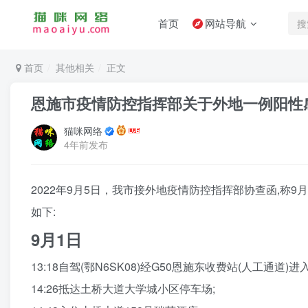
首页
网站导航
首页
其他相关
正文
恩施市疫情防控指挥部关于外地一例阳性
猫咪网络
4年前发布
2022年9月5日，我市接外地疫情防控指挥部协查函,称
如下:
9月1日
13:18自驾(鄂N6SK08)经G50恩施东收费站(人工通道)进
14:26抵达土桥大道大学城小区停车场;