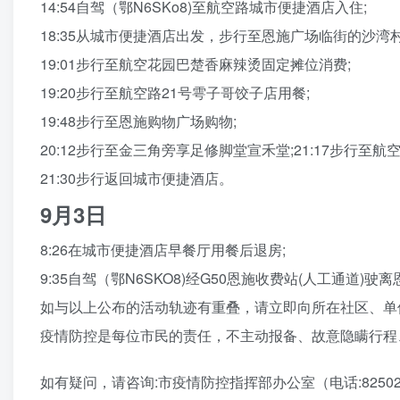
14:54自驾（鄂N6SKo8)至航空路城市便捷酒店入住;
18:35从城市便捷酒店出发，步行至恩施广场临街的沙湾
19:01步行至航空花园巴楚香麻辣烫固定摊位消费;
19:20步行至航空路21号雩子哥饺子店用餐;
19:48步行至恩施购物广场购物;
20:12步行至金三角旁享足修脚堂宣禾堂;21:17步行至
21:30步行返回城市便捷酒店。
9月3日
8:26在城市便捷酒店早餐厅用餐后退房;
9:35自驾（鄂N6SKO8)经G50恩施收费站(人工通道)驶
如与以上公布的活动轨迹有重叠，请立即向所在社区、单
疫情防控是每位市民的责任，不主动报备、故意隐瞒行程
如有疑问，请咨询:市疫情防控指挥部办公室（电话:8250258