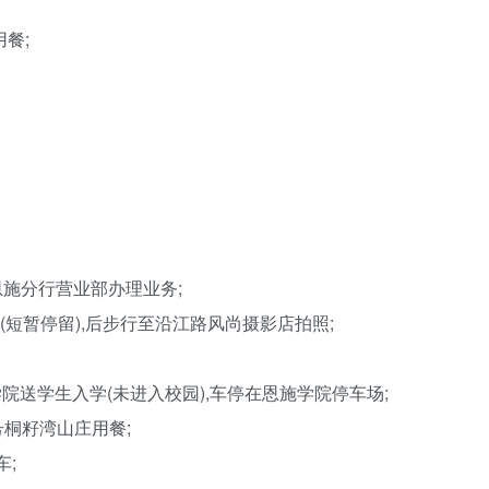
餐;
行恩施分行营业部办理业务;
店(短暂停留),后步行至沿江路风尚摄影店拍照;
学院送学生入学(未进入校园),车停在恩施学院停车场;
号桐籽湾山庄用餐;
车;