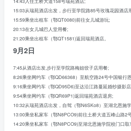
14:43入住土桥大道158号瑞苑酒店;
15:03从瑞苑酒店出发，步行至学院路85号玫瑰花园酒店用
15:59乘坐出租车（鄂QT0080)前往女儿城游玩;
20:13在女儿城巴人堂用餐;
21:20乘坐出租车（鄂QT1581)返回瑞苑酒店。
9月2日
7:45从酒店出发,步行至学院路梅姐饺子店用餐;
8:26乘坐网约车（鄂QD66368）至航空路24号中国银
9:16乘坐网约车（鄂QD95D6)至达沿江路蔓延婚纱摄影
9:54乘坐网约车（鄂QR69P1)返回瑞苑酒店退房;
10:32从瑞苑酒店出发，自驾（鄂N6SKo8）至湖北恩施
13:00乘坐私家车（鄂N8PCO9)前往土桥大道五峰山路2
14:20乘坐私家车（鄂N8PCO9)至湖北恩施学院校门口取