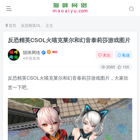
首页
反恐精英OL
正文
反恐精英CSOL火喵克莱尔和幻音泰莉莎游戏图片
猫咪网络
关注
私信
4年前发布
2065
100
反恐精英CSOL火喵克莱尔和幻音泰莉莎游戏图片
，
大家欣
赏一下吧。